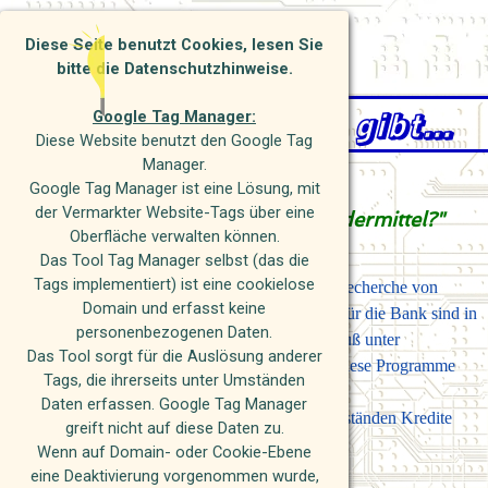
Direkt zum Seiteninhalt
Investitions Service und Beratung
Diese Seite benutzt Cookies, lesen Sie
bitte die Datenschutzhinweise.
Was es nicht alles gibt...
Google Tag Manager:
Diese Website benutzt den Google Tag
Manager.
Google Tag Manager ist eine Lösung, mit
der Vermarkter Website-Tags über eine
„Warum beantragen Sie keine Fördermittel?"
Oberfläche verwalten können.
Das Tool Tag Manager selbst (das die
Tags implementiert) ist eine cookielose
Die Mitarbeiter der Bank bekommen die Recherche von
Domain und erfasst keine
Fördermitteln nicht honoriert, die Margen für die Bank sind in
personenbezogenen Daten.
der Regel festgeschrieben und die Bank muß unter
Das Tool sorgt für die Auslösung anderer
Umständen mit haften. Und deshalb sind diese Programme
Tags, die ihrerseits unter Umständen
für die Bank oft unattraktiv.
Daten erfassen. Google Tag Manager
Bei Zuschüssen gehen der Bank unter Umständen Kredite
greift nicht auf diese Daten zu.
verloren.
Wenn auf Domain- oder Cookie-Ebene
eine Deaktivierung vorgenommen wurde,