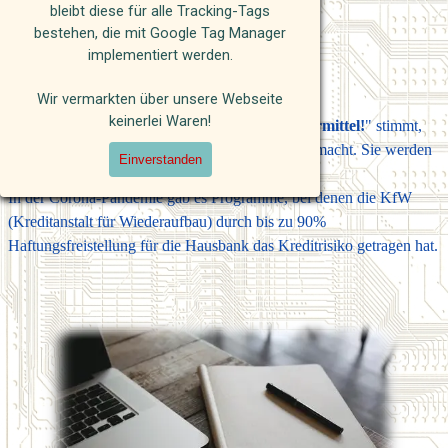
bleibt diese für alle Tracking-Tags
Eine häufige Antwort:
bestehen, die mit Google Tag Manager
implementiert werden.
„Meine Bank sagt, da gibts nichts“.
Wir vermarkten über unsere Webseite
keinerlei Waren!
Die Aussage, „
meine Bank macht keine Fördermittel!
" stimmt,
denn die Fördermittel werden nicht
von
Bank gemacht. Sie werden
Einverstanden
oft
über
die Bank abgewickelt.
In der Corona-Pandemie gab es Programme, bei denen die KfW
(Kreditanstalt für Wiederaufbau) durch bis zu 90%
Haftungsfreistellung für die Hausbank das Kreditrisiko getragen hat.