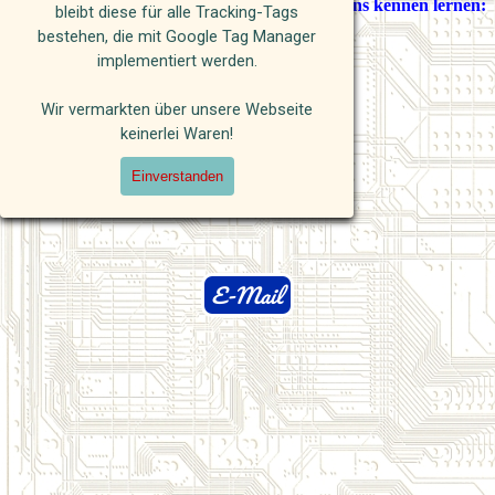
Geben Sie uns eine Information, damit Sie uns kennen lernen:
bleibt diese für alle Tracking-Tags
bestehen, die mit Google Tag Manager
h.winter@investitions-service.de
implementiert werden.
Wir vermarkten über unsere Webseite
Oder rufen Sie einfach an:
keinerlei Waren!
0049 6126 70100
0049 163 754 24 34
Einverstanden
E-Mail