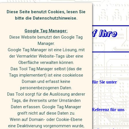
Direkt zum Seiteninhalt
Investitions Service und Beratung
Diese Seite benutzt Cookies, lesen Sie
bitte die Datenschutzhinweise.
Wir freuen uns auf Ihre
Google Tag Manager:
Diese Website benutzt den Google Tag
Nachricht
Manager.
Google Tag Manager ist eine Lösung, mit
der Vermarkter Website-Tags über eine
Oberfläche verwalten können.
Wie kommen wir zusammen:
Das Tool Tag Manager selbst (das die
Tags implementiert) ist eine cookielose
Domain und erfasst keine
Geben Sie uns die Chance, unsere Leistungen für Sie unter
personenbezogenen Daten.
Beweis zu stellen.
Das Tool sorgt für die Auslösung anderer
Dann haben Sie den besten Test.
Tags, die ihrerseits unter Umständen
Daten erfassen. Google Tag Manager
Der Bedarfsfall aus Ihrer Praxis ist die beste Referenz für uns
greift nicht auf diese Daten zu.
bei Ihnen.
Wenn auf Domain- oder Cookie-Ebene
eine Deaktivierung vorgenommen wurde,