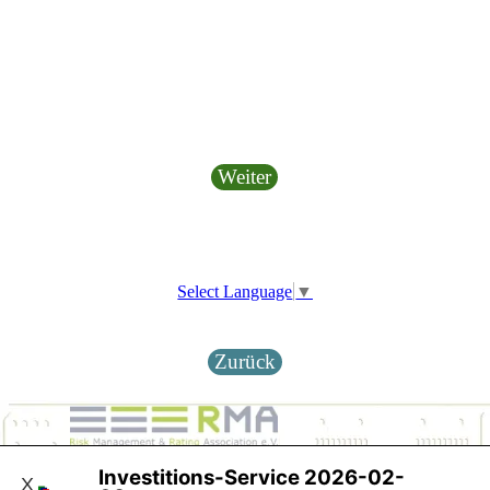
Weiter
Select Language
▼
Zurück
Investitions-Service 2026-02-
Investitions Service und Beratung
X