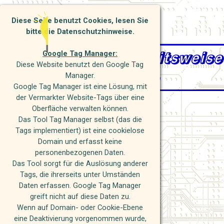
Direkt zum Seiteninhalt
Investitions Service und Beratung
Diese Seite benutzt Cookies, lesen Sie
bitte die Datenschutzhinweise.
wie wir unsere Arbeitsweise
Google Tag Manager:
Diese Website benutzt den Google Tag
einschätzen
Manager.
Google Tag Manager ist eine Lösung, mit
der Vermarkter Website-Tags über eine
Oberfläche verwalten können.
Das Tool Tag Manager selbst (das die
Tags implementiert) ist eine cookielose
Domain und erfasst keine
personenbezogenen Daten.
Das Tool sorgt für die Auslösung anderer
Tags, die ihrerseits unter Umständen
Daten erfassen. Google Tag Manager
greift nicht auf diese Daten zu.
Wenn auf Domain- oder Cookie-Ebene
eine Deaktivierung vorgenommen wurde,