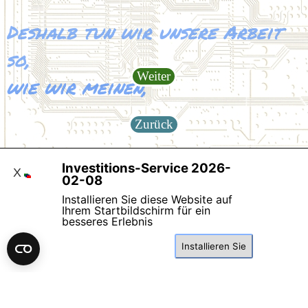
Deshalb tun wir unsere Arbeit
so,
wie wir meinen,
Weiter
daß Sie glauben,
daß sie richtig sei,
Zurück
obwohl wir annehmen,
daß Sie ahnen,
Investitions-Service 2026-
Select Language
▼
X
02-08
daß wir wissen,
Installieren Sie diese Website auf
Ihrem Startbildschirm für ein
zur Mail gehts hier entlang:
daß Sie im Bilde sind,
besseres Erlebnis
was wir falsch machen,
Installieren Sie
um Sie im Glauben zu belassen,
daß wir alles
nach
Ihrer