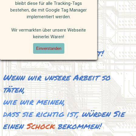
bleibt diese für alle Tracking-Tags
bestehen, die mit Google Tag Manager
implementiert werden.
Wir vermarkten über unsere Webseite
keinerlei Waren!
An die werte Kundschaft!
Einverstanden
Wenn wir unsere Arbeit so
täten,
wie wir meinen,
daß sie richtig ist,
würden Sie
einen
Schock
bekommen!